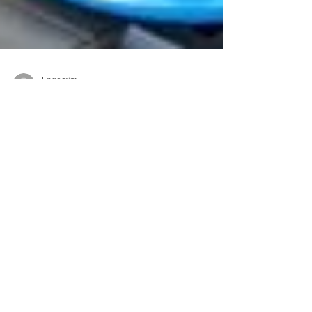
Engecrim
1 de nov. de 2018
1 min de leitura
Em breve
Publicações. Publicações #engecrim
#Engecrim
ENGECRIM ENGENHARIA
LTDA